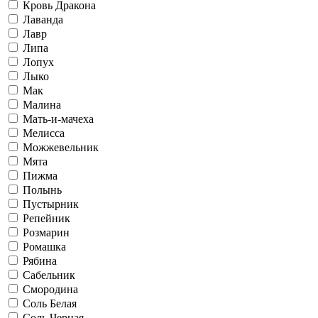
Кровь Дракона
Лаванда
Лавр
Липа
Лопух
Лыко
Мак
Малина
Мать-и-мачеха
Мелисса
Можжевельник
Мята
Пижма
Полынь
Пустырник
Репейник
Розмарин
Ромашка
Рябина
Сабельник
Смородина
Соль Белая
Соль Черная