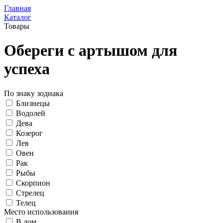
Главная
Каталог
Товары
Обереги с артышом для
успеха
По знаку зодиака
Близнецы
Водолей
Дева
Козерог
Лев
Овен
Рак
Рыбы
Скорпион
Стрелец
Телец
Место использования
В дом