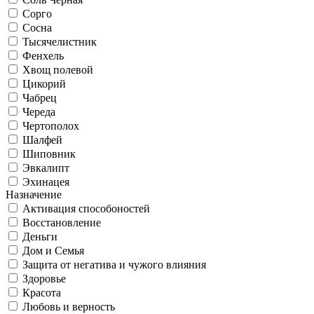
Сорго
Сосна
Тысячелистник
Фенхель
Хвощ полевой
Цикорий
Чабрец
Череда
Чертополох
Шалфей
Шиповник
Эвкалипт
Эхинацея
Назначение
Активация способоностей
Восстановление
Деньги
Дом и Семья
Защита от негатива и чужого влияния
Здоровье
Красота
Любовь и верность