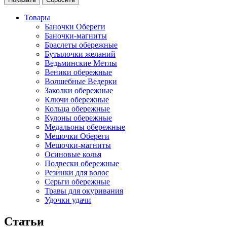
Товары
Баночки Обереги
Баночки-магниты
Браслеты обережные
Бутылочки желаний
Ведьминские Метлы
Веники обережные
Волшебные Ведерки
Заколки обережные
Ключи обережные
Кольца обережные
Кулоны обережные
Медальоны обережные
Мешочки Обереги
Мешочки-магниты
Осиновые колья
Подвески обережные
Резинки для волос
Серьги обережные
Травы для окуривания
Удочки удачи
Статьи