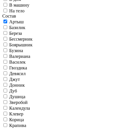
В машину
На тело
Состав
Артыш
Базилик
Береза
Бессмерник
Боярышник
Бузина
Валериана
Василек
Гвоздика
Девясил
Джут
Донник
Дуб
Душица
Зверобой
Календула
Клевер
Корица
Крапива