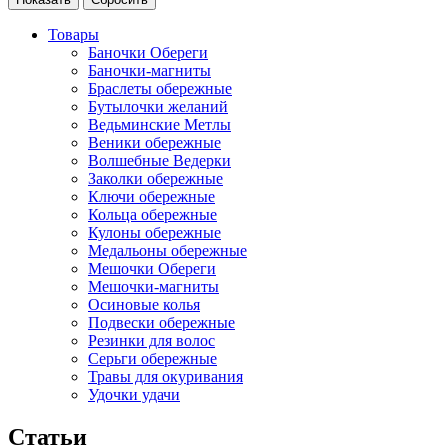
Товары
Баночки Обереги
Баночки-магниты
Браслеты обережные
Бутылочки желаний
Ведьминские Метлы
Веники обережные
Волшебные Ведерки
Заколки обережные
Ключи обережные
Кольца обережные
Кулоны обережные
Медальоны обережные
Мешочки Обереги
Мешочки-магниты
Осиновые колья
Подвески обережные
Резинки для волос
Серьги обережные
Травы для окуривания
Удочки удачи
Статьи