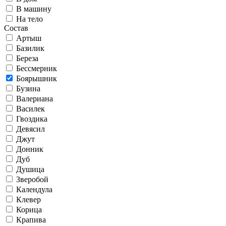
В машину
На тело
Состав
Артыш
Базилик
Береза
Бессмерник
Боярышник
Бузина
Валериана
Василек
Гвоздика
Девясил
Джут
Донник
Дуб
Душица
Зверобой
Календула
Клевер
Корица
Крапива