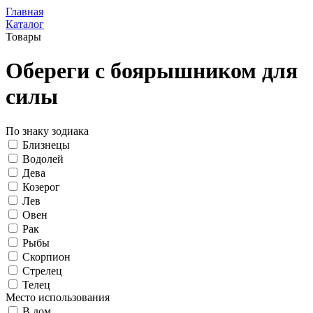
Главная
Каталог
Товары
Обереги с боярышником для
силы
По знаку зодиака
Близнецы
Водолей
Дева
Козерог
Лев
Овен
Рак
Рыбы
Скорпион
Стрелец
Телец
Место использования
В дом