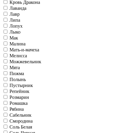
Кровь Дракона
Лаванда
Лавр
Липа
Лопух
Лыко
Мак
Малина
Мать-и-мачеха
Мелисса
Можжевельник
Мята
Пижма
Полынь
Пустырник
Репейник
Розмарин
Ромашка
Рябина
Сабельник
Смородина
Соль Белая
Соль Черная