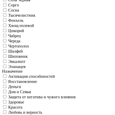
Сорго
Сосна
Тысячелистник
Фенхель
Хвощ полевой
Цикорий
Чабрец
Череда
Чертополох
Шалфей
Шиповник
Эвкалипт
Эхинацея
Назначение
Активация способоностей
Восстановление
Деньги
Дом и Семья
Защита от негатива и чужого влияния
Здоровье
Красота
Любовь и верность