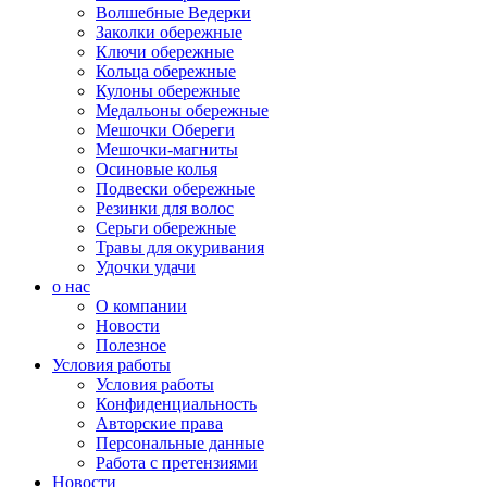
Волшебные Ведерки
Заколки обережные
Ключи обережные
Кольца обережные
Кулоны обережные
Медальоны обережные
Мешочки Обереги
Мешочки-магниты
Осиновые колья
Подвески обережные
Резинки для волос
Серьги обережные
Травы для окуривания
Удочки удачи
о нас
О компании
Новости
Полезное
Условия работы
Условия работы
Конфиденциальность
Авторские права
Персональные данные
Работа с претензиями
Новости