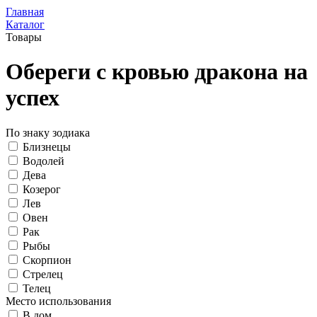
Главная
Каталог
Товары
Обереги с кровью дракона на
успех
По знаку зодиака
Близнецы
Водолей
Дева
Козерог
Лев
Овен
Рак
Рыбы
Скорпион
Стрелец
Телец
Место использования
В дом