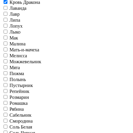
Кровь Дракона
Лаванда
Лавр
Липа
Лопух
Лыко
Мак
Малина
Мать-и-мачеха
Мелисса
Можжевельник
Мята
Пижма
Полынь
Пустырник
Репейник
Розмарин
Ромашка
Рябина
Сабельник
Смородина
Соль Белая
Соль Черная