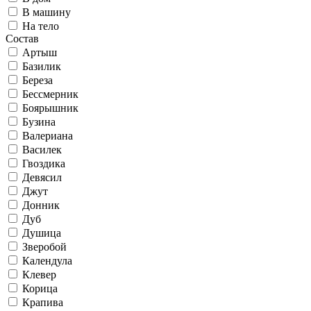
В машину
На тело
Состав
Артыш
Базилик
Береза
Бессмерник
Боярышник
Бузина
Валериана
Василек
Гвоздика
Девясил
Джут
Донник
Дуб
Душица
Зверобой
Календула
Клевер
Корица
Крапива