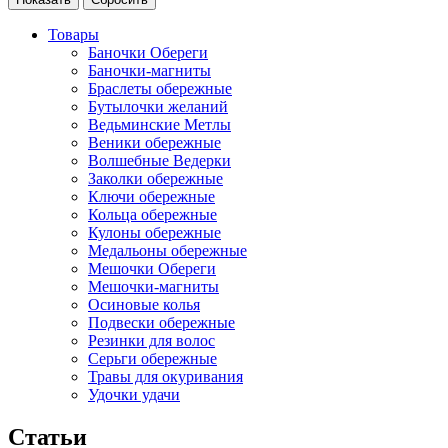
Товары
Баночки Обереги
Баночки-магниты
Браслеты обережные
Бутылочки желаний
Ведьминские Метлы
Веники обережные
Волшебные Ведерки
Заколки обережные
Ключи обережные
Кольца обережные
Кулоны обережные
Медальоны обережные
Мешочки Обереги
Мешочки-магниты
Осиновые колья
Подвески обережные
Резинки для волос
Серьги обережные
Травы для окуривания
Удочки удачи
Статьи