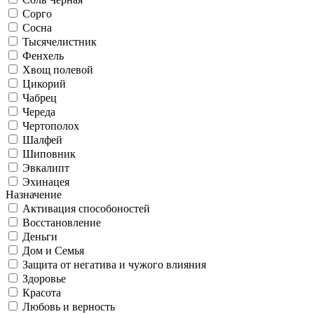
Сорго
Сосна
Тысячелистник
Фенхель
Хвощ полевой
Цикорий
Чабрец
Череда
Чертополох
Шалфей
Шиповник
Эвкалипт
Эхинацея
Назначение
Активация способоностей
Восстановление
Деньги
Дом и Семья
Защита от негатива и чужого влияния
Здоровье
Красота
Любовь и верность