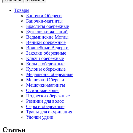
Товары
Баночки Обереги
Баночки-магниты
Браслеты обережные
Бутылочки желаний
Ведьминские Метлы
Веники обережные
Волшебные Ведерки
Заколки обережные
Ключи обережные
Кольца обережные
Кулоны обережные
Медальоны обережные
Мешочки Обереги
Мешочки-магниты
Осиновые колья
Подвески обережные
Резинки для волос
Серьги обережные
Травы для окуривания
Удочки удачи
Статьи