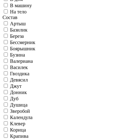
В машину
На тело
Состав
Артыш
Базилик
Береза
Бессмерник
Боярышник
Бузина
Валериана
Василек
Гвоздика
Девясил
Джут
Донник
Дуб
Душица
Зверобой
Календула
Клевер
Корица
Крапива