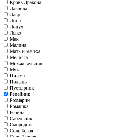
Кровь Дракона
Лаванда
Лавр
Липа
Лопух
Лыко
Мак
Малина
Мать-и-мачеха
Мелисса
Можжевельник
Мята
Пижма
Полынь
Пустырник
Репейник
Розмарин
Ромашка
Рябина
Сабельник
Смородина
Соль Белая
Соль Черная