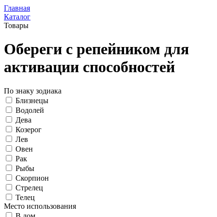
Главная
Каталог
Товары
Обереги с репейником для
активации способностей
По знаку зодиака
Близнецы
Водолей
Дева
Козерог
Лев
Овен
Рак
Рыбы
Скорпион
Стрелец
Телец
Место использования
В дом