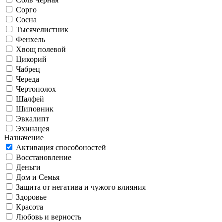
Сорго
Сосна
Тысячелистник
Фенхель
Хвощ полевой
Цикорий
Чабрец
Череда
Чертополох
Шалфей
Шиповник
Эвкалипт
Эхинацея
Назначение
Активация способоностей
Восстановление
Деньги
Дом и Семья
Защита от негатива и чужого влияния
Здоровье
Красота
Любовь и верность