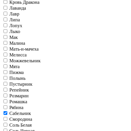
Кровь Дракона
Лаванда
Лавр
Липа
Лопух
Лыко
Мак
Малина
Мать-и-мачеха
Мелисса
Можжевельник
Мята
Пижма
Полынь
Пустырник
Репейник
Розмарин
Ромашка
Рябина
Сабельник
Смородина
Соль Белая
Соль Черная