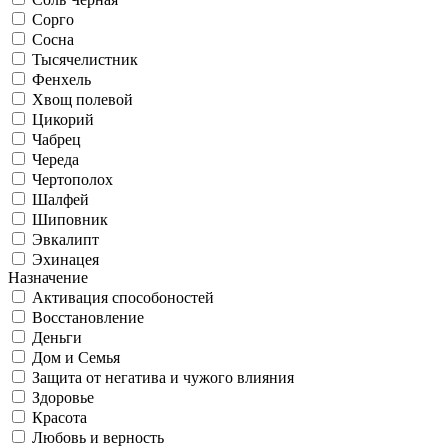
Сорго
Сосна
Тысячелистник
Фенхель
Хвощ полевой
Цикорий
Чабрец
Череда
Чертополох
Шалфей
Шиповник
Эвкалипт
Эхинацея
Назначение
Активация способоностей
Восстановление
Деньги
Дом и Семья
Защита от негатива и чужого влияния
Здоровье
Красота
Любовь и верность