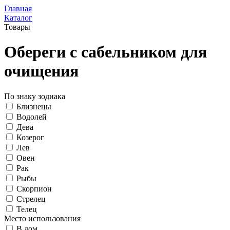
Главная
Каталог
Товары
Обереги с сабельником для
очищения
По знаку зодиака
Близнецы
Водолей
Дева
Козерог
Лев
Овен
Рак
Рыбы
Скорпион
Стрелец
Телец
Место использования
В дом