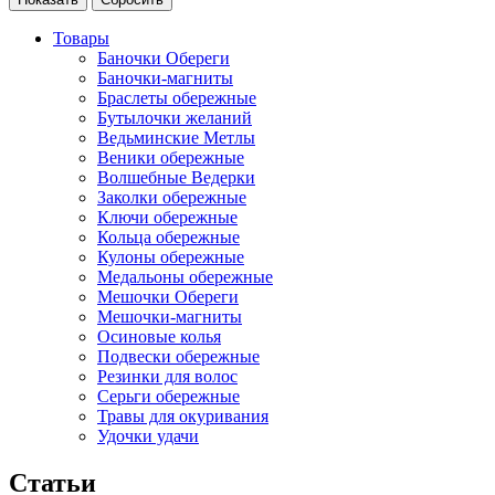
Товары
Баночки Обереги
Баночки-магниты
Браслеты обережные
Бутылочки желаний
Ведьминские Метлы
Веники обережные
Волшебные Ведерки
Заколки обережные
Ключи обережные
Кольца обережные
Кулоны обережные
Медальоны обережные
Мешочки Обереги
Мешочки-магниты
Осиновые колья
Подвески обережные
Резинки для волос
Серьги обережные
Травы для окуривания
Удочки удачи
Статьи