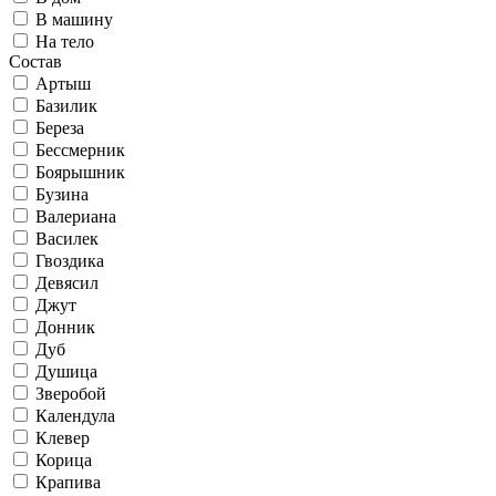
В машину
На тело
Состав
Артыш
Базилик
Береза
Бессмерник
Боярышник
Бузина
Валериана
Василек
Гвоздика
Девясил
Джут
Донник
Дуб
Душица
Зверобой
Календула
Клевер
Корица
Крапива