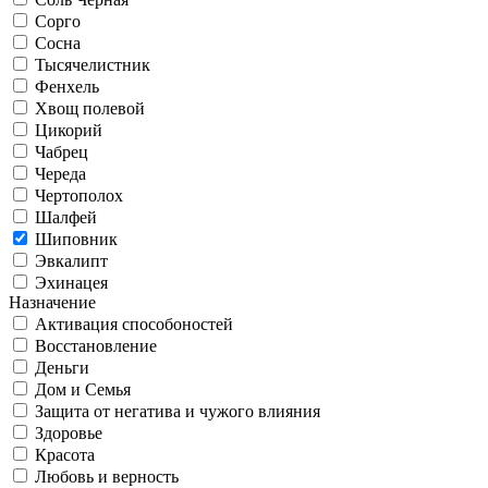
Сорго
Сосна
Тысячелистник
Фенхель
Хвощ полевой
Цикорий
Чабрец
Череда
Чертополох
Шалфей
Шиповник
Эвкалипт
Эхинацея
Назначение
Активация способоностей
Восстановление
Деньги
Дом и Семья
Защита от негатива и чужого влияния
Здоровье
Красота
Любовь и верность