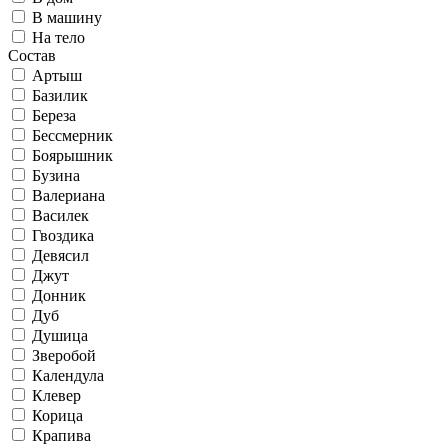
В машину
На тело
Состав
Артыш
Базилик
Береза
Бессмерник
Боярышник
Бузина
Валериана
Василек
Гвоздика
Девясил
Джут
Донник
Дуб
Душица
Зверобой
Календула
Клевер
Корица
Крапива