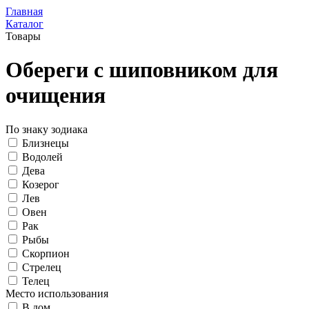
Главная
Каталог
Товары
Обереги с шиповником для
очищения
По знаку зодиака
Близнецы
Водолей
Дева
Козерог
Лев
Овен
Рак
Рыбы
Скорпион
Стрелец
Телец
Место использования
В дом