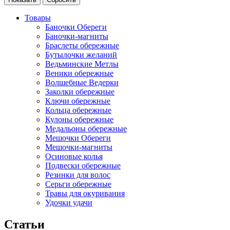
Товары
Баночки Обереги
Баночки-магниты
Браслеты обережные
Бутылочки желаний
Ведьминские Метлы
Веники обережные
Волшебные Ведерки
Заколки обережные
Ключи обережные
Кольца обережные
Кулоны обережные
Медальоны обережные
Мешочки Обереги
Мешочки-магниты
Осиновые колья
Подвески обережные
Резинки для волос
Серьги обережные
Травы для окуривания
Удочки удачи
Статьи