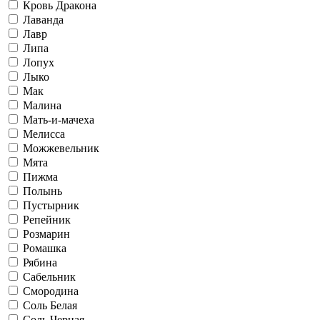
Кровь Дракона
Лаванда
Лавр
Липа
Лопух
Лыко
Мак
Малина
Мать-и-мачеха
Мелисса
Можжевельник
Мята
Пижма
Полынь
Пустырник
Репейник
Розмарин
Ромашка
Рябина
Сабельник
Смородина
Соль Белая
Соль Черная