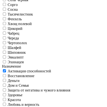
Сорго
Сосна
Тысячелистник
Фенхель
Хвощ полевой
Цикорий
Чабрец
Череда
Чертополох
Шалфей
Шиповник
Эвкалипт
Эхинацея
Назначение
Активация способоностей
Восстановление
Деньги
Дом и Семья
Защита от негатива и чужого влияния
Здоровье
Красота
Любовь и верность