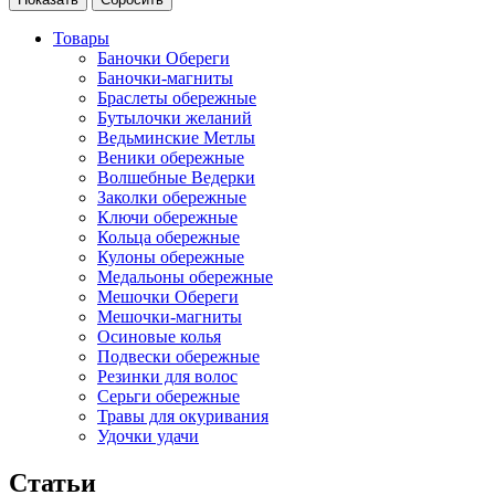
Товары
Баночки Обереги
Баночки-магниты
Браслеты обережные
Бутылочки желаний
Ведьминские Метлы
Веники обережные
Волшебные Ведерки
Заколки обережные
Ключи обережные
Кольца обережные
Кулоны обережные
Медальоны обережные
Мешочки Обереги
Мешочки-магниты
Осиновые колья
Подвески обережные
Резинки для волос
Серьги обережные
Травы для окуривания
Удочки удачи
Статьи