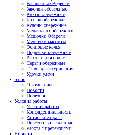
Волшебные Ведерки
Заколки обережные
Ключи обережные
Кольца обережные
Кулоны обережные
Медальоны обережные
Мешочки Обереги
Мешочки-магниты
Осиновые колья
Подвески обережные
Резинки для волос
Серьги обережные
Травы для окуривания
Удочки удачи
о нас
О компании
Новости
Полезное
Условия работы
Условия работы
Конфиденциальность
Авторские права
Персональные данные
Работа с претензиями
Новости