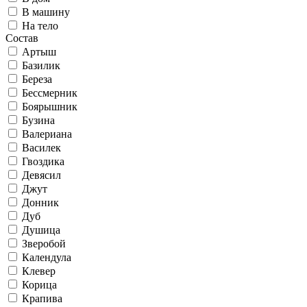
В машину
На тело
Состав
Артыш
Базилик
Береза
Бессмерник
Боярышник
Бузина
Валериана
Василек
Гвоздика
Девясил
Джут
Донник
Дуб
Душица
Зверобой
Календула
Клевер
Корица
Крапива