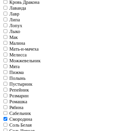
Кровь Дракона
Лаванда
Лавр
Липа
Лопух
Лыко
Мак
Малина
Мать-и-мачеха
Мелисса
Можжевельник
Мята
Пижма
Полынь
Пустырник
Репейник
Розмарин
Ромашка
Рябина
Сабельник
Смородина
Соль Белая
Соль Черная