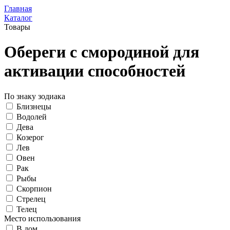
Главная
Каталог
Товары
Обереги с смородиной для
активации способностей
По знаку зодиака
Близнецы
Водолей
Дева
Козерог
Лев
Овен
Рак
Рыбы
Скорпион
Стрелец
Телец
Место использования
В дом