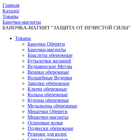
Главная
Каталог
Товары
Баночки-магниты
БАНОЧКА-МАГНИТ "ЗАЩИТА ОТ НЕЧИСТОЙ СИЛЫ"
Товары
Баночки Обереги
Баночки-магниты
Браслеты обережные
Бутылочки желаний
Ведьминские Метлы
Веники обережные
Волшебные Ведерки
Заколки обережные
Ключи обережные
Кольца обережные
Кулоны обережные
Медальоны обережные
Мешочки Обереги
Мешочки-магниты
Осиновые колья
Подвески обережные
Резинки для волос
Серьги обережные