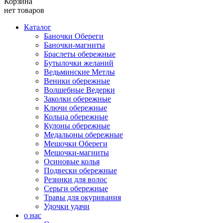
Корзина
нет товаров
Каталог
Баночки Обереги
Баночки-магниты
Браслеты обережные
Бутылочки желаний
Ведьминские Метлы
Веники обережные
Волшебные Ведерки
Заколки обережные
Ключи обережные
Кольца обережные
Кулоны обережные
Медальоны обережные
Мешочки Обереги
Мешочки-магниты
Осиновые колья
Подвески обережные
Резинки для волос
Серьги обережные
Травы для окуривания
Удочки удачи
о нас