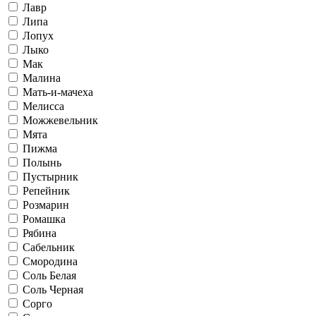
Лавр
Липа
Лопух
Лыко
Мак
Малина
Мать-и-мачеха
Мелисса
Можжевельник
Мята
Пижма
Полынь
Пустырник
Репейник
Розмарин
Ромашка
Рябина
Сабельник
Смородина
Соль Белая
Соль Черная
Сорго