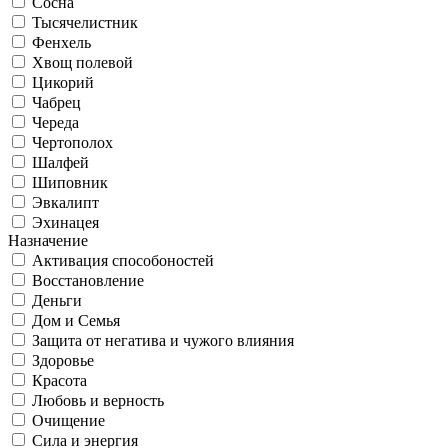
Сосна
Тысячелистник
Фенхель
Хвощ полевой
Цикорий
Чабрец
Череда
Чертополох
Шалфей
Шиповник
Эвкалипт
Эхинацея
Назначение
Активация способоностей
Восстановление
Деньги
Дом и Семья
Защита от негатива и чужого влияния
Здоровье
Красота
Любовь и верность
Очищение
Сила и энергия