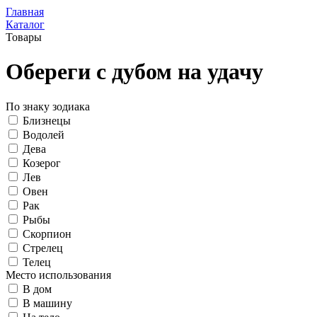
Главная
Каталог
Товары
Обереги с дубом на удачу
По знаку зодиака
Близнецы
Водолей
Дева
Козерог
Лев
Овен
Рак
Рыбы
Скорпион
Стрелец
Телец
Место использования
В дом
В машину