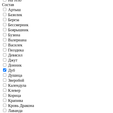
На тело
Состав
Артыш
Базилик
Береза
Бессмерник
Боярышник
Бузина
Валериана
Василек
Гвоздика
Девясил
Джут
Донник
Дуб
Душица
Зверобой
Календула
Клевер
Корица
Крапива
Кровь Дракона
Лаванда