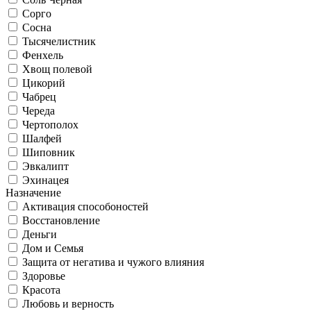
Сорго
Сосна
Тысячелистник
Фенхель
Хвощ полевой
Цикорий
Чабрец
Череда
Чертополох
Шалфей
Шиповник
Эвкалипт
Эхинацея
Назначение
Активация способоностей
Восстановление
Деньги
Дом и Семья
Защита от негатива и чужого влияния
Здоровье
Красота
Любовь и верность