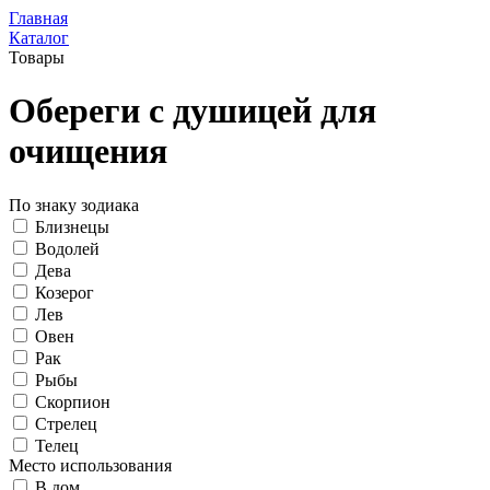
Главная
Каталог
Товары
Обереги с душицей для
очищения
По знаку зодиака
Близнецы
Водолей
Дева
Козерог
Лев
Овен
Рак
Рыбы
Скорпион
Стрелец
Телец
Место использования
В дом