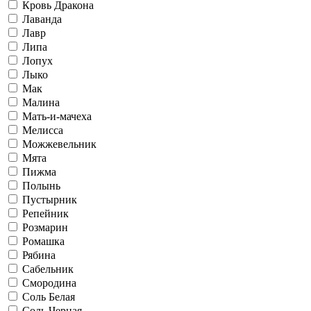
Кровь Дракона
Лаванда
Лавр
Липа
Лопух
Лыко
Мак
Малина
Мать-и-мачеха
Мелисса
Можжевельник
Мята
Пижма
Полынь
Пустырник
Репейник
Розмарин
Ромашка
Рябина
Сабельник
Смородина
Соль Белая
Соль Черная