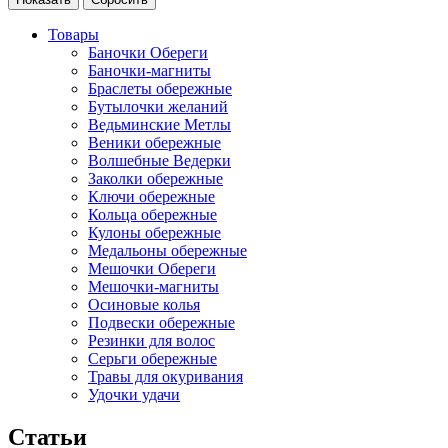
Товары
Баночки Обереги
Баночки-магниты
Браслеты обережные
Бутылочки желаний
Ведьминские Метлы
Веники обережные
Волшебные Ведерки
Заколки обережные
Ключи обережные
Кольца обережные
Кулоны обережные
Медальоны обережные
Мешочки Обереги
Мешочки-магниты
Осиновые колья
Подвески обережные
Резинки для волос
Серьги обережные
Травы для окуривания
Удочки удачи
Статьи