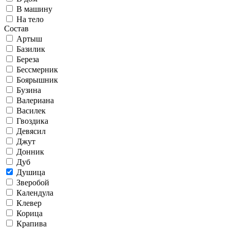
В машину
На тело
Состав
Артыш
Базилик
Береза
Бессмерник
Боярышник
Бузина
Валериана
Василек
Гвоздика
Девясил
Джут
Донник
Дуб
Душица
Зверобой
Календула
Клевер
Корица
Крапива