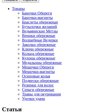
Товары
Баночки Обереги
Баночки-магниты
Браслеты обережные
Бутылочки желаний
Ведьминские Метлы
Веники обережные
Волшебные Ведерки
Заколки обережные
Ключи обережные
Кольца обережные
Кулоны обережные
Медальоны обережные
Мешочки Обереги
Мешочки-магниты
Осиновые колья
Подвески обережные
Резинки для волос
Серьги обережные
Травы для окуривания
Удочки удачи
Статьи