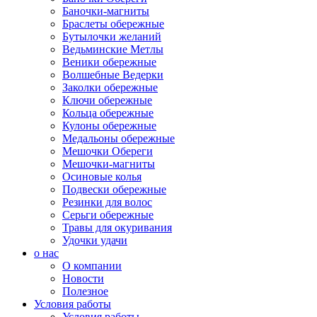
Баночки-магниты
Браслеты обережные
Бутылочки желаний
Ведьминские Метлы
Веники обережные
Волшебные Ведерки
Заколки обережные
Ключи обережные
Кольца обережные
Кулоны обережные
Медальоны обережные
Мешочки Обереги
Мешочки-магниты
Осиновые колья
Подвески обережные
Резинки для волос
Серьги обережные
Травы для окуривания
Удочки удачи
о нас
О компании
Новости
Полезное
Условия работы
Условия работы