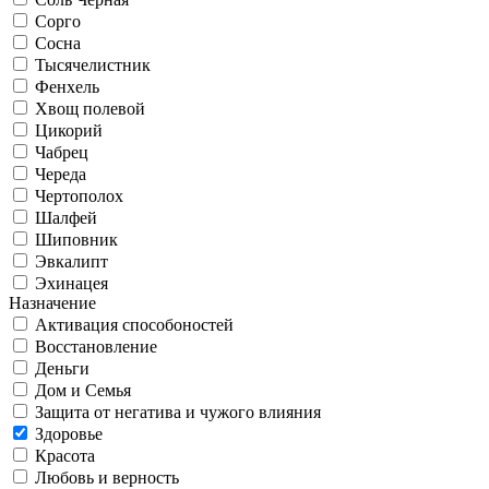
Сорго
Сосна
Тысячелистник
Фенхель
Хвощ полевой
Цикорий
Чабрец
Череда
Чертополох
Шалфей
Шиповник
Эвкалипт
Эхинацея
Назначение
Активация способоностей
Восстановление
Деньги
Дом и Семья
Защита от негатива и чужого влияния
Здоровье
Красота
Любовь и верность