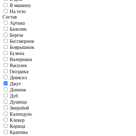
В машину
На тело
Состав
Артыш
Базилик
Береза
Бессмерник
Боярышник
Бузина
Валериана
Василек
Гвоздика
Девясил
Джут
Донник
Дуб
Душица
Зверобой
Календула
Клевер
Корица
Крапива