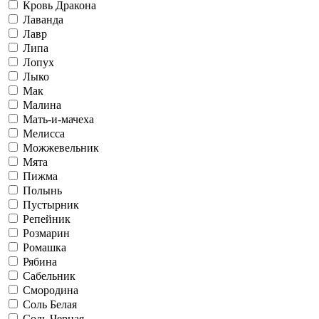
Кровь Дракона
Лаванда
Лавр
Липа
Лопух
Лыко
Мак
Малина
Мать-и-мачеха
Мелисса
Можжевельник
Мята
Пижма
Полынь
Пустырник
Репейник
Розмарин
Ромашка
Рябина
Сабельник
Смородина
Соль Белая
Соль Черная