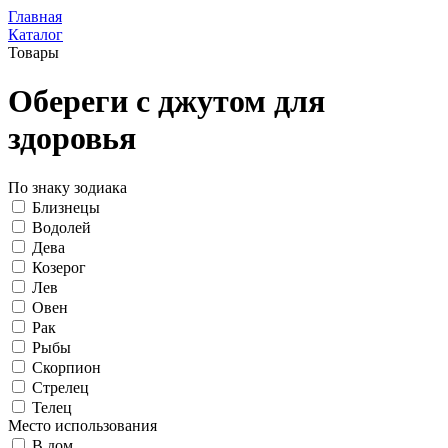
Главная
Каталог
Товары
Обереги с джутом для
здоровья
По знаку зодиака
Близнецы
Водолей
Дева
Козерог
Лев
Овен
Рак
Рыбы
Скорпион
Стрелец
Телец
Место использования
В дом