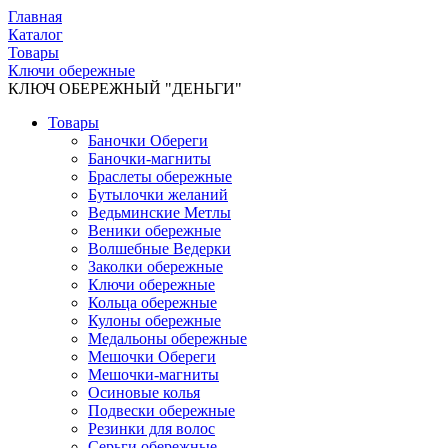
Главная
Каталог
Товары
Ключи обережные
КЛЮЧ ОБЕРЕЖНЫЙ "ДЕНЬГИ"
Товары
Баночки Обереги
Баночки-магниты
Браслеты обережные
Бутылочки желаний
Ведьминские Метлы
Веники обережные
Волшебные Ведерки
Заколки обережные
Ключи обережные
Кольца обережные
Кулоны обережные
Медальоны обережные
Мешочки Обереги
Мешочки-магниты
Осиновые колья
Подвески обережные
Резинки для волос
Серьги обережные