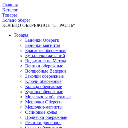
Главная
Каталог
Товары
Кольцо оберег
КОЛЬЦО ОБЕРЕЖНОЕ "СТРАСТЬ"
Товары
Баночки Обереги
Баночки-магниты
Браслеты обережные
Бутылочки желаний
Ведьминские Метлы
Веники обережные
Волшебные Ведерки
Заколки обережные
Ключи обережные
Кольца обережные
Кулоны обережные
Медальоны обережные
Мешочки Обереги
Мешочки-магниты
Осиновые колья
Подвески обережные
Резинки для волос
Серьги обережные