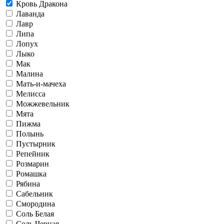
Кровь Дракона
Лаванда
Лавр
Липа
Лопух
Лыко
Мак
Малина
Мать-и-мачеха
Мелисса
Можжевельник
Мята
Пижма
Полынь
Пустырник
Репейник
Розмарин
Ромашка
Рябина
Сабельник
Смородина
Соль Белая
Соль Черная