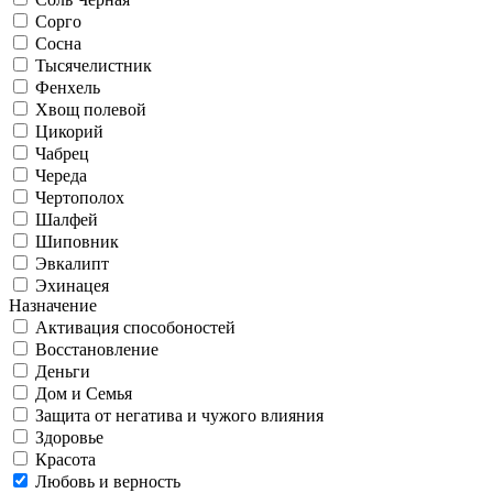
Сорго
Сосна
Тысячелистник
Фенхель
Хвощ полевой
Цикорий
Чабрец
Череда
Чертополох
Шалфей
Шиповник
Эвкалипт
Эхинацея
Назначение
Активация способоностей
Восстановление
Деньги
Дом и Семья
Защита от негатива и чужого влияния
Здоровье
Красота
Любовь и верность