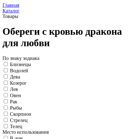
Главная
Каталог
Товары
Обереги с кровью дракона
для любви
По знаку зодиака
Близнецы
Водолей
Дева
Козерог
Лев
Овен
Рак
Рыбы
Скорпион
Стрелец
Телец
Место использования
В дом