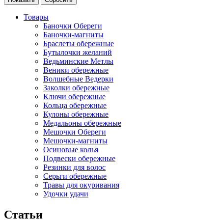
Товары
Баночки Обереги
Баночки-магниты
Браслеты обережные
Бутылочки желаний
Ведьминские Метлы
Веники обережные
Волшебные Ведерки
Заколки обережные
Ключи обережные
Кольца обережные
Кулоны обережные
Медальоны обережные
Мешочки Обереги
Мешочки-магниты
Осиновые колья
Подвески обережные
Резинки для волос
Серьги обережные
Травы для окуривания
Удочки удачи
Статьи