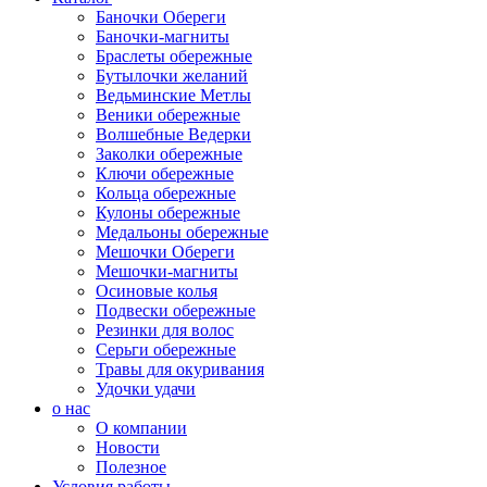
Баночки Обереги
Баночки-магниты
Браслеты обережные
Бутылочки желаний
Ведьминские Метлы
Веники обережные
Волшебные Ведерки
Заколки обережные
Ключи обережные
Кольца обережные
Кулоны обережные
Медальоны обережные
Мешочки Обереги
Мешочки-магниты
Осиновые колья
Подвески обережные
Резинки для волос
Серьги обережные
Травы для окуривания
Удочки удачи
о нас
О компании
Новости
Полезное
Условия работы