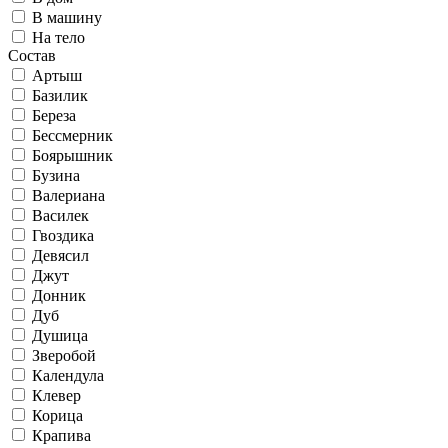
В машину
На тело
Состав
Артыш
Базилик
Береза
Бессмерник
Боярышник
Бузина
Валериана
Василек
Гвоздика
Девясил
Джут
Донник
Дуб
Душица
Зверобой
Календула
Клевер
Корица
Крапива