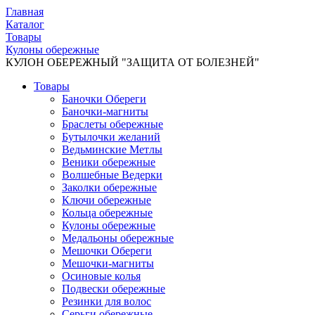
Главная
Каталог
Товары
Кулоны обережные
КУЛОН ОБЕРЕЖНЫЙ "ЗАЩИТА ОТ БОЛЕЗНЕЙ"
Товары
Баночки Обереги
Баночки-магниты
Браслеты обережные
Бутылочки желаний
Ведьминские Метлы
Веники обережные
Волшебные Ведерки
Заколки обережные
Ключи обережные
Кольца обережные
Кулоны обережные
Медальоны обережные
Мешочки Обереги
Мешочки-магниты
Осиновые колья
Подвески обережные
Резинки для волос
Серьги обережные