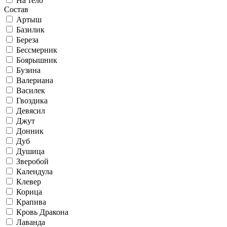
На тело
Состав
Артыш
Базилик
Береза
Бессмерник
Боярышник
Бузина
Валериана
Василек
Гвоздика
Девясил
Джут
Донник
Дуб
Душица
Зверобой
Календула
Клевер
Корица
Крапива
Кровь Дракона
Лаванда