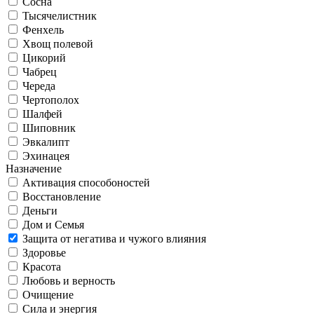
Сосна
Тысячелистник
Фенхель
Хвощ полевой
Цикорий
Чабрец
Череда
Чертополох
Шалфей
Шиповник
Эвкалипт
Эхинацея
Назначение
Активация способоностей
Восстановление
Деньги
Дом и Семья
Защита от негатива и чужого влияния
Здоровье
Красота
Любовь и верность
Очищение
Сила и энергия