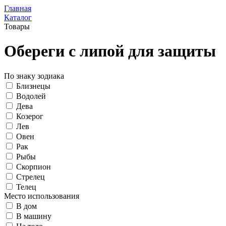
Главная
Каталог
Товары
Обереги с липой для защиты
По знаку зодиака
Близнецы
Водолей
Дева
Козерог
Лев
Овен
Рак
Рыбы
Скорпион
Стрелец
Телец
Место использования
В дом
В машину