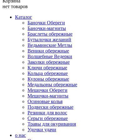
Корзина
нет товаров
Каталог
Баночки Обереги
Баночки-магниты
Браслеты обережные
Бутылочки желаний
Ведьминские Метлы
Веники обережные
Волшебные Ведерки
Заколки обережные
Ключи обережные
Кольца обережные
Кулоны обережные
Медальоны обережные
Мешочки Обереги
Мешочки-магниты
Осиновые колья
Подвески обережные
Резинки для волос
Серьги обережные
Травы для окуривания
Удочки удачи
о нас