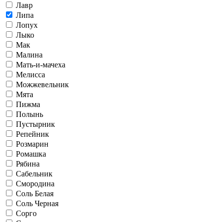
Лавр
Липа
Лопух
Лыко
Мак
Малина
Мать-и-мачеха
Мелисса
Можжевельник
Мята
Пижма
Полынь
Пустырник
Репейник
Розмарин
Ромашка
Рябина
Сабельник
Смородина
Соль Белая
Соль Черная
Сорго