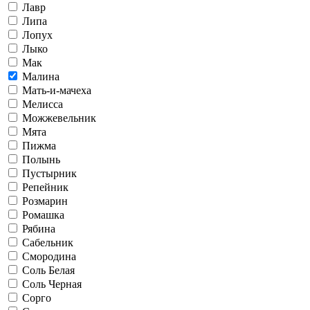
Лавр
Липа
Лопух
Лыко
Мак
Малина
Мать-и-мачеха
Мелисса
Можжевельник
Мята
Пижма
Полынь
Пустырник
Репейник
Розмарин
Ромашка
Рябина
Сабельник
Смородина
Соль Белая
Соль Черная
Сорго