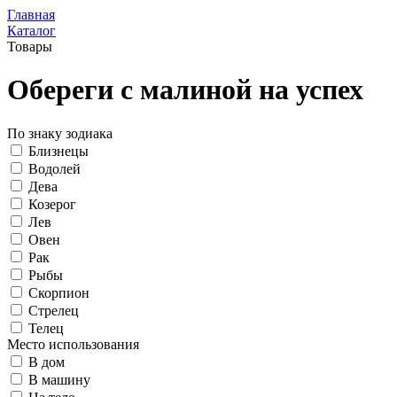
Главная
Каталог
Товары
Обереги с малиной на успех
По знаку зодиака
Близнецы
Водолей
Дева
Козерог
Лев
Овен
Рак
Рыбы
Скорпион
Стрелец
Телец
Место использования
В дом
В машину