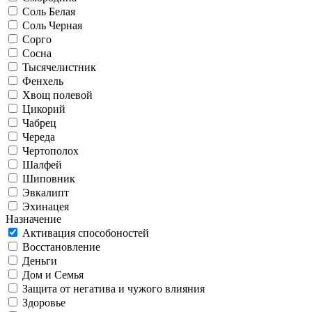
Соль Белая
Соль Черная
Сорго
Сосна
Тысячелистник
Фенхель
Хвощ полевой
Цикорий
Чабрец
Череда
Чертополох
Шалфей
Шиповник
Эвкалипт
Эхинацея
Назначение
Активация способоностей
Восстановление
Деньги
Дом и Семья
Защита от негатива и чужого влияния
Здоровье