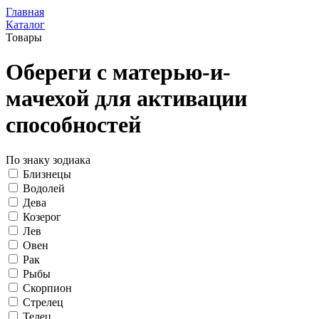
Главная
Каталог
Товары
Обереги с матерью-и-
мачехой для активации
способностей
По знаку зодиака
Близнецы
Водолей
Дева
Козерог
Лев
Овен
Рак
Рыбы
Скорпион
Стрелец
Телец