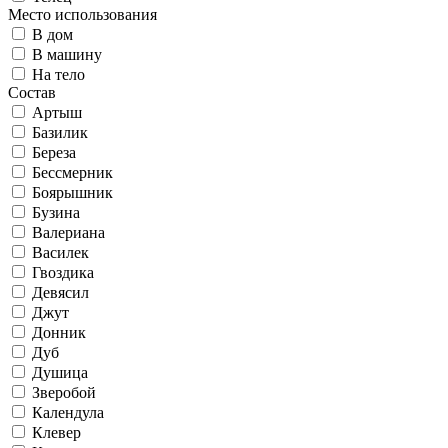
Место использования
В дом
В машину
На тело
Состав
Артыш
Базилик
Береза
Бессмерник
Боярышник
Бузина
Валериана
Василек
Гвоздика
Девясил
Джут
Донник
Дуб
Душица
Зверобой
Календула
Клевер