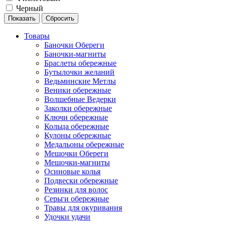
Черный
Товары
Баночки Обереги
Баночки-магниты
Браслеты обережные
Бутылочки желаний
Ведьминские Метлы
Веники обережные
Волшебные Ведерки
Заколки обережные
Ключи обережные
Кольца обережные
Кулоны обережные
Медальоны обережные
Мешочки Обереги
Мешочки-магниты
Осиновые колья
Подвески обережные
Резинки для волос
Серьги обережные
Травы для окуривания
Удочки удачи