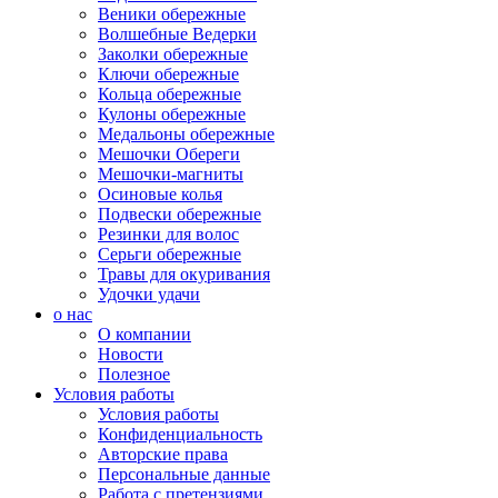
Веники обережные
Волшебные Ведерки
Заколки обережные
Ключи обережные
Кольца обережные
Кулоны обережные
Медальоны обережные
Мешочки Обереги
Мешочки-магниты
Осиновые колья
Подвески обережные
Резинки для волос
Серьги обережные
Травы для окуривания
Удочки удачи
о нас
О компании
Новости
Полезное
Условия работы
Условия работы
Конфиденциальность
Авторские права
Персональные данные
Работа с претензиями