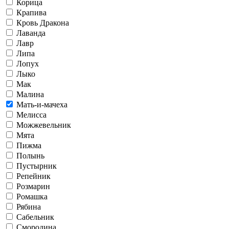
Корица
Крапива
Кровь Дракона
Лаванда
Лавр
Липа
Лопух
Лыко
Мак
Малина
Мать-и-мачеха
Мелисса
Можжевельник
Мята
Пижма
Полынь
Пустырник
Репейник
Розмарин
Ромашка
Рябина
Сабельник
Смородина