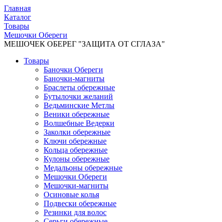
Главная
Каталог
Товары
Мешочки Обереги
МЕШОЧЕК ОБЕРЕГ "ЗАЩИТА ОТ СГЛАЗА"
Товары
Баночки Обереги
Баночки-магниты
Браслеты обережные
Бутылочки желаний
Ведьминские Метлы
Веники обережные
Волшебные Ведерки
Заколки обережные
Ключи обережные
Кольца обережные
Кулоны обережные
Медальоны обережные
Мешочки Обереги
Мешочки-магниты
Осиновые колья
Подвески обережные
Резинки для волос
Серьги обережные