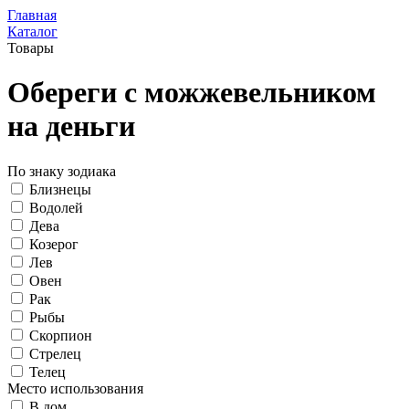
Главная
Каталог
Товары
Обереги с можжевельником
на деньги
По знаку зодиака
Близнецы
Водолей
Дева
Козерог
Лев
Овен
Рак
Рыбы
Скорпион
Стрелец
Телец
Место использования
В дом