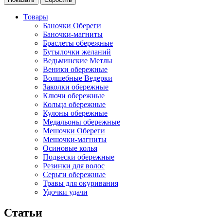
Товары
Баночки Обереги
Баночки-магниты
Браслеты обережные
Бутылочки желаний
Ведьминские Метлы
Веники обережные
Волшебные Ведерки
Заколки обережные
Ключи обережные
Кольца обережные
Кулоны обережные
Медальоны обережные
Мешочки Обереги
Мешочки-магниты
Осиновые колья
Подвески обережные
Резинки для волос
Серьги обережные
Травы для окуривания
Удочки удачи
Статьи