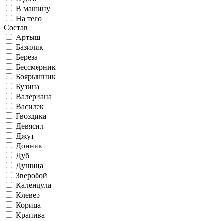
В машину
На тело
Состав
Артыш
Базилик
Береза
Бессмерник
Боярышник
Бузина
Валериана
Василек
Гвоздика
Девясил
Джут
Донник
Дуб
Душица
Зверобой
Календула
Клевер
Корица
Крапива