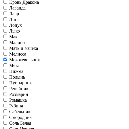
Кровь Дракона
Лаванда
Лавр
Липа
Лопух
Лыко
Мак
Малина
Мать-и-мачеха
Мелисса
Можжевельник
Мята
Пижма
Полынь
Пустырник
Репейник
Розмарин
Ромашка
Рябина
Сабельник
Смородина
Соль Белая
Соль Черная