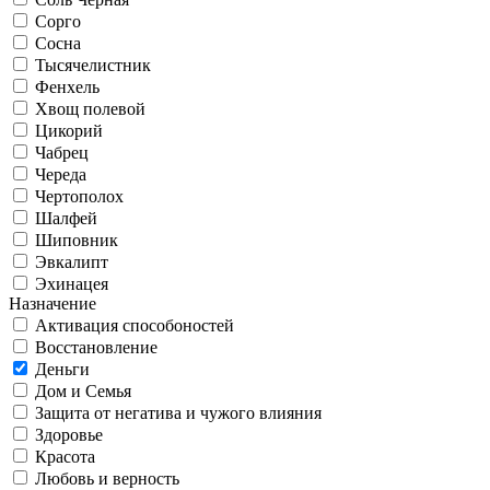
Сорго
Сосна
Тысячелистник
Фенхель
Хвощ полевой
Цикорий
Чабрец
Череда
Чертополох
Шалфей
Шиповник
Эвкалипт
Эхинацея
Назначение
Активация способоностей
Восстановление
Деньги
Дом и Семья
Защита от негатива и чужого влияния
Здоровье
Красота
Любовь и верность