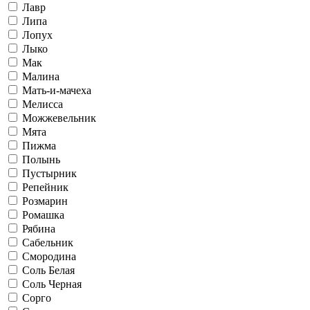
Лавр
Липа
Лопух
Лыко
Мак
Малина
Мать-и-мачеха
Мелисса
Можжевельник
Мята
Пижма
Полынь
Пустырник
Репейник
Розмарин
Ромашка
Рябина
Сабельник
Смородина
Соль Белая
Соль Черная
Сорго