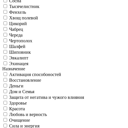
Сосна
Тысячелистник
Фенхель
Хвощ полевой
Цикорий
Чабрец
Череда
Чертополох
Шалфей
Шиповник
Эвкалипт
Эхинацея
Назначение
Активация способоностей
Восстановление
Деньги
Дом и Семья
Защита от негатива и чужого влияния
Здоровье
Красота
Любовь и верность
Очищение
Сила и энергия