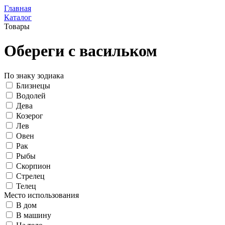
Главная
Каталог
Товары
Обереги с васильком
По знаку зодиака
Близнецы
Водолей
Дева
Козерог
Лев
Овен
Рак
Рыбы
Скорпион
Стрелец
Телец
Место использования
В дом
В машину