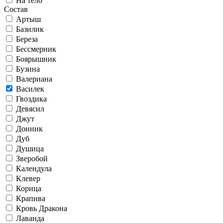
На тело
Состав
Артыш
Базилик
Береза
Бессмерник
Боярышник
Бузина
Валериана
Василек
Гвоздика
Девясил
Джут
Донник
Дуб
Душица
Зверобой
Календула
Клевер
Корица
Крапива
Кровь Дракона
Лаванда