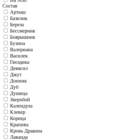
На тело
Состав
Артыш
Базилик
Береза
Бессмерник
Боярышник
Бузина
Валериана
Василек
Гвоздика
Девясил
Джут
Донник
Дуб
Душица
Зверобой
Календула
Клевер
Корица
Крапива
Кровь Дракона
Лаванда