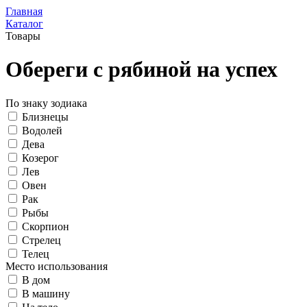
Главная
Каталог
Товары
Обереги с рябиной на успех
По знаку зодиака
Близнецы
Водолей
Дева
Козерог
Лев
Овен
Рак
Рыбы
Скорпион
Стрелец
Телец
Место использования
В дом
В машину