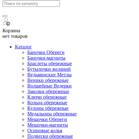
Корзина
нет товаров
Каталог
Баночки Обереги
Баночки-магниты
Браслеты обережные
Бутылочки желаний
Ведьминские Метлы
Веники обережные
Волшебные Ведерки
Заколки обережные
Ключи обережные
Кольца обережные
Кулоны обережные
Медальоны обережные
Мешочки Обереги
Мешочки-магниты
Осиновые колья
Подвески обережные