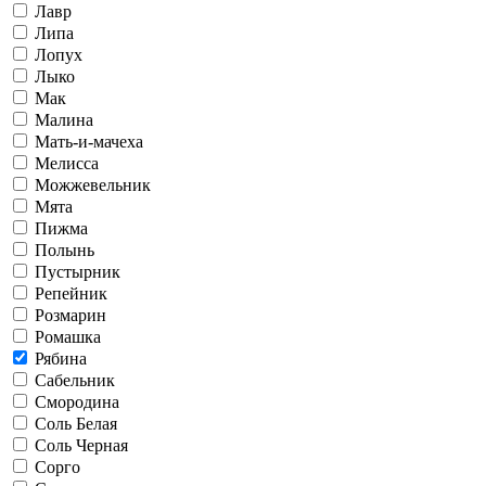
Лавр
Липа
Лопух
Лыко
Мак
Малина
Мать-и-мачеха
Мелисса
Можжевельник
Мята
Пижма
Полынь
Пустырник
Репейник
Розмарин
Ромашка
Рябина
Сабельник
Смородина
Соль Белая
Соль Черная
Сорго