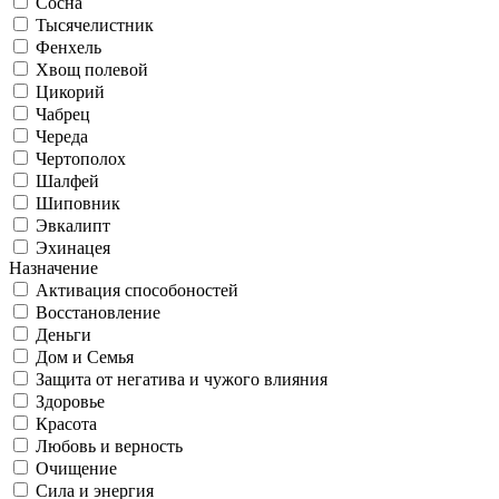
Сосна
Тысячелистник
Фенхель
Хвощ полевой
Цикорий
Чабрец
Череда
Чертополох
Шалфей
Шиповник
Эвкалипт
Эхинацея
Назначение
Активация способоностей
Восстановление
Деньги
Дом и Семья
Защита от негатива и чужого влияния
Здоровье
Красота
Любовь и верность
Очищение
Сила и энергия