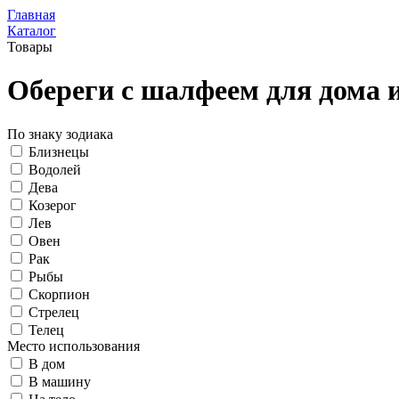
Главная
Каталог
Товары
Обереги с шалфеем для дома 
По знаку зодиака
Близнецы
Водолей
Дева
Козерог
Лев
Овен
Рак
Рыбы
Скорпион
Стрелец
Телец
Место использования
В дом
В машину