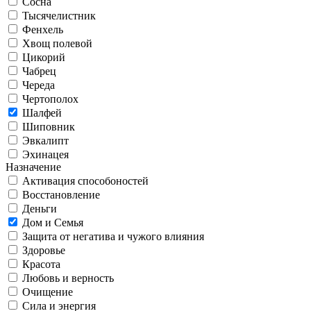
Сосна
Тысячелистник
Фенхель
Хвощ полевой
Цикорий
Чабрец
Череда
Чертополох
Шалфей
Шиповник
Эвкалипт
Эхинацея
Назначение
Активация способоностей
Восстановление
Деньги
Дом и Семья
Защита от негатива и чужого влияния
Здоровье
Красота
Любовь и верность
Очищение
Сила и энергия