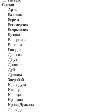
На тело
Состав
Артыш
Базилик
Береза
Бессмерник
Боярышник
Бузина
Валериана
Василек
Гвоздика
Девясил
Джут
Донник
Дуб
Душица
Зверобой
Календула
Клевер
Корица
Крапива
Кровь Дракона
Лаванда