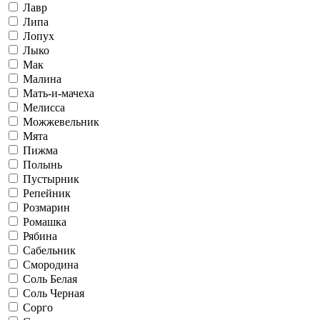
Лавр
Липа
Лопух
Лыко
Мак
Малина
Мать-и-мачеха
Мелисса
Можжевельник
Мята
Пижма
Полынь
Пустырник
Репейник
Розмарин
Ромашка
Рябина
Сабельник
Смородина
Соль Белая
Соль Черная
Сорго