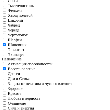
Сосна
Тысячелистник
Фенхель
Хвощ полевой
Цикорий
Чабрец
Череда
Чертополох
Шалфей
Шиповник
Эвкалипт
Эхинацея
Назначение
Активация способоностей
Восстановление
Деньги
Дом и Семья
Защита от негатива и чужого влияния
Здоровье
Красота
Любовь и верность
Очищение
Сила и энергия