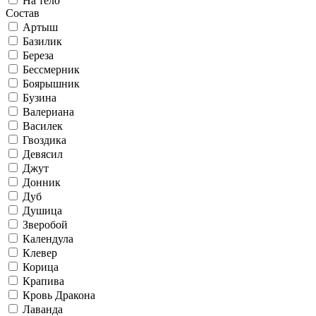
На тело
Состав
Артыш
Базилик
Береза
Бессмерник
Боярышник
Бузина
Валериана
Василек
Гвоздика
Девясил
Джут
Донник
Дуб
Душица
Зверобой
Календула
Клевер
Корица
Крапива
Кровь Дракона
Лаванда