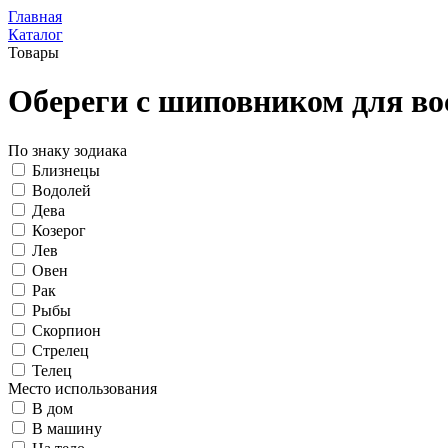
Главная
Каталог
Товары
Обереги с шиповником для во
По знаку зодиака
Близнецы
Водолей
Дева
Козерог
Лев
Овен
Рак
Рыбы
Скорпион
Стрелец
Телец
Место использования
В дом
В машину