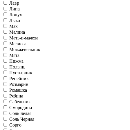
Лавр
Липа
Лопух
Лыко
Мак
Малина
Мать-и-мачеха
Мелисса
Можжевельник
Мята
Пижма
Полынь
Пустырник
Репейник
Розмарин
Ромашка
Рябина
Сабельник
Смородина
Соль Белая
Соль Черная
Сорго