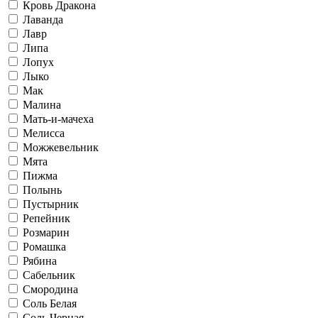
Кровь Дракона
Лаванда
Лавр
Липа
Лопух
Лыко
Мак
Малина
Мать-и-мачеха
Мелисса
Можжевельник
Мята
Пижма
Полынь
Пустырник
Репейник
Розмарин
Ромашка
Рябина
Сабельник
Смородина
Соль Белая
Соль Черная