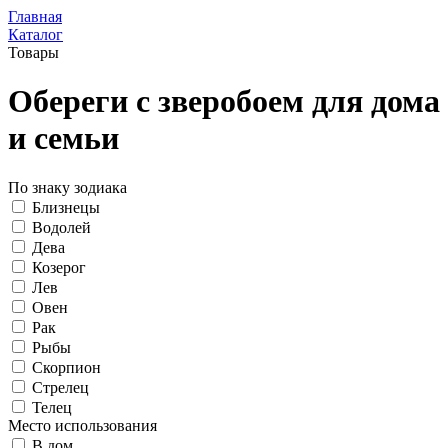
Главная
Каталог
Товары
Обереги с зверобоем для дома
и семьи
По знаку зодиака
Близнецы
Водолей
Дева
Козерог
Лев
Овен
Рак
Рыбы
Скорпион
Стрелец
Телец
Место использования
В дом