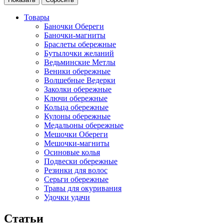
Товары
Баночки Обереги
Баночки-магниты
Браслеты обережные
Бутылочки желаний
Ведьминские Метлы
Веники обережные
Волшебные Ведерки
Заколки обережные
Ключи обережные
Кольца обережные
Кулоны обережные
Медальоны обережные
Мешочки Обереги
Мешочки-магниты
Осиновые колья
Подвески обережные
Резинки для волос
Серьги обережные
Травы для окуривания
Удочки удачи
Статьи