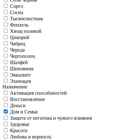
Сорго
Сосна
Тысячелистник
Фенхель
Хвощ полевой
Цикорий
Чабрец
Череда
Чертополох
Шалфей
Шиповник
Эвкалипт
Эхинацея
Назначение
Активация способоностей
Восстановление
Деньги
Дом и Семья
Защита от негатива и чужого влияния
Здоровье
Красота
Любовь и верность