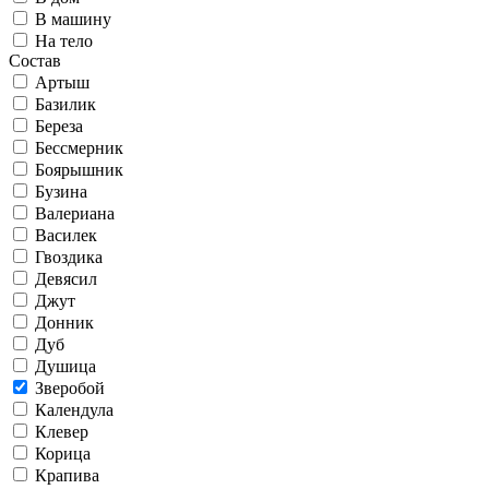
В машину
На тело
Состав
Артыш
Базилик
Береза
Бессмерник
Боярышник
Бузина
Валериана
Василек
Гвоздика
Девясил
Джут
Донник
Дуб
Душица
Зверобой
Календула
Клевер
Корица
Крапива