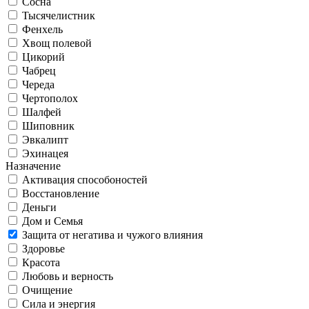
Сосна
Тысячелистник
Фенхель
Хвощ полевой
Цикорий
Чабрец
Череда
Чертополох
Шалфей
Шиповник
Эвкалипт
Эхинацея
Назначение
Активация способоностей
Восстановление
Деньги
Дом и Семья
Защита от негатива и чужого влияния
Здоровье
Красота
Любовь и верность
Очищение
Сила и энергия