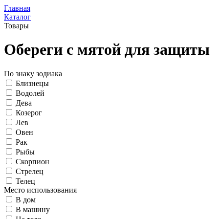
Главная
Каталог
Товары
Обереги с мятой для защиты
По знаку зодиака
Близнецы
Водолей
Дева
Козерог
Лев
Овен
Рак
Рыбы
Скорпион
Стрелец
Телец
Место использования
В дом
В машину