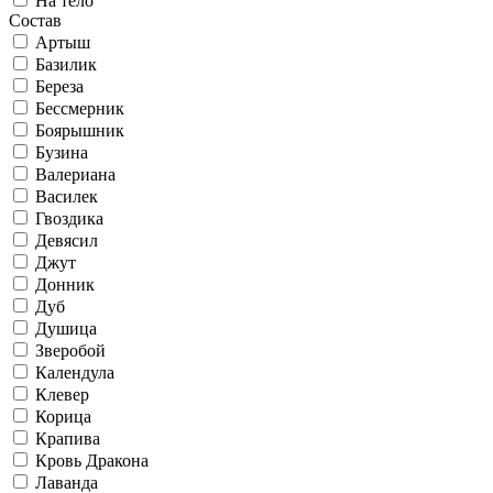
На тело
Состав
Артыш
Базилик
Береза
Бессмерник
Боярышник
Бузина
Валериана
Василек
Гвоздика
Девясил
Джут
Донник
Дуб
Душица
Зверобой
Календула
Клевер
Корица
Крапива
Кровь Дракона
Лаванда